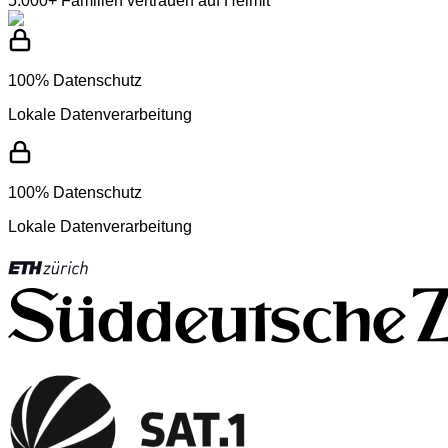
5.000+ Familien vertrauen auf Helmit
100% Datenschutz
Lokale Datenverarbeitung
100% Datenschutz
Lokale Datenverarbeitung
Du wirst benachrichtigt,
wenn Dein Kind
schädliche Inhalte
sieht
,
online gemobbt
wird
oder
auf
Pädophile
trifft
.