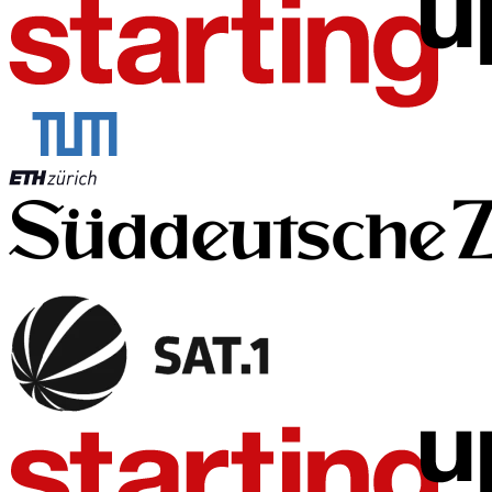
"
Seit 2007 helfe ich als Anwältin Kindern und Jugendlichen, die
setzt dort an, wo Hilfe dringend benötigt wird.
Eltern könne
Gesa Gräfin von Schwerin
Expertin für digitale Gewaltprävention & Gründerin von Law4Schoo