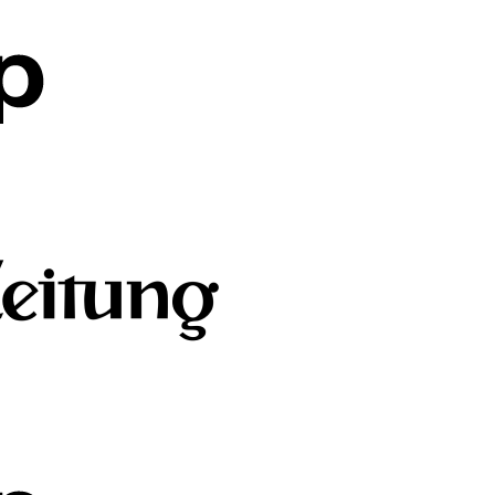
on empfohlen
neueste Bedrohungsmuster informiert zu bleiben und Familien bei Vorfä