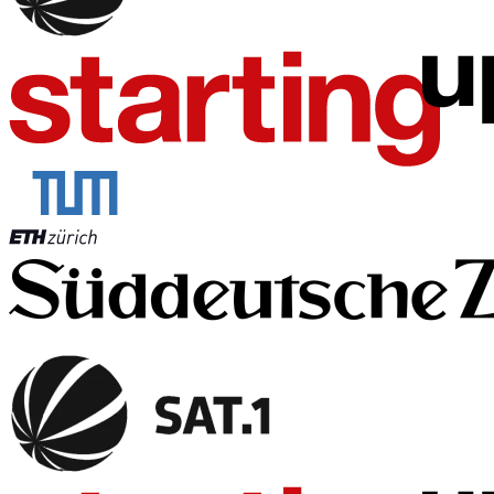
Die Daten Deines Kindes bleiben
auf Deinem Gerät.
Du kannst
Dein Kind schützen
und
ihm seine Privatsphäre lassen.
Von Experten für digitale Gewaltpräventi
Wir arbeiten mit Kinderschutz-Expert:innen zusammen, um stets über 