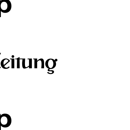
 von digitaler Gewalt betroffen sind, und erlebe oft
hilflose und ratlo
n digitale Gewalt gegen Kinder und Jugendliche
frühzeitig erkennen
u
l