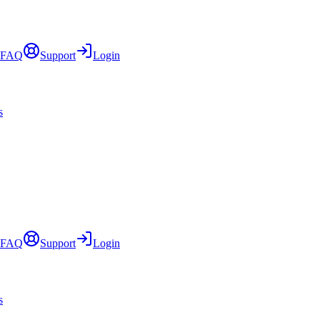
FAQ
Support
Login
s
FAQ
Support
Login
s