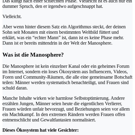
Das klingt nach einer schlechten Phase. Vielleicht ist es auch nur ein
dummer Spruch, den er irgendwo aufgeschnappt hat.
Vielleicht.
Aber wenn hinter diesem Satz ein Algorithmus steckt, der deinen
Sohn seit Monaten mit einem bestimmten Weltbild füttert und
erklärt, was ein “echter Mann” ist, dann ist es keine Phase mehr.
Dann ist er bereits mittendrin in der Welt der Manosphere.
Was ist die Manosphere?
Die Manosphere ist kein einzelner Kanal oder ein geheimes Forum
im Internet, sondern ein loses Ökosystem aus Influencern, Videos,
Foren und Community-Räumen, die alle eine gemeinsame Botschaft
teilen: Männer werden systematisch benachteiligt, und Frauen sind
schuld daran.
Manche Inhalte wirken wie harmlose Selbstoptimierung. Andere
erzählen Jungen, Männer seien heute die eigentlichen Verlierer,
Frauen würden unfair bevorzugt, und Beziehungen seien vor allem
ein Machtkampf. In den extremen Rändern werden Frauen offen
entmenschlicht und Gewaltfantasien normalisiert.
Dieses Ökosystem hat viele Gesichter: