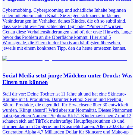
Cybermobbing, Cybergrooming und schädliche Inhalte beginnen
selten mit einem lauten Knall. Sie zeigen sich zuerst in kleinen
Veränderungen im Verhalten deines Kindes, die oft so subtil sind,
dass sie leicht wie “ein schlechter Tag” oder “Pubertät” wirken.
Genau diese Verhaltensänderungen sind oft der erste Hinweis, lange
bevor das Problem an die Oberfläche kommt. Hier sind 5
Warnsignale, die Eltern in der Praxis am häufigsten übersehen,
jeweils mit einem konkreten Tipp, den du heute umsetzen kannst.
Social Media setzt junge Mädchen unter Druck: Was
Eltern tun können
Stell dir vor: Deine Tochter ist 11 Jahre alt und hat eine Skincare-
Routine mit 6 Produkten. Darunter Retinol-Serum und Peeling-
Säure. Produkte, die eigentlich für Erwachsene über 30 entwickelt
wurden. Klingt absurd? Wird aber zur Normalität. Dieses Phänomen
hat sogar einen Namen: “Sephora Kids”. Kinder zwischen 7 und 12
schauen sich auf TikTok mehrstufige Hautpflegeroutinen ab und
stürmen dann in Drogerie- und Kosmetik-Läden. Allein 2023 hat die
Generation Alpha 4,7 Milliarden Dollar für Skincare und Make-up