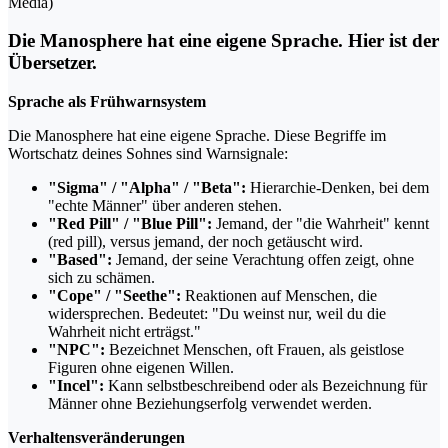
Media)
Die Manosphere hat eine eigene Sprache. Hier ist der
Übersetzer.
Sprache als Frühwarnsystem
Die Manosphere hat eine eigene Sprache. Diese Begriffe im
Wortschatz deines Sohnes sind Warnsignale:
"Sigma" / "Alpha" / "Beta":
Hierarchie-Denken, bei dem
"echte Männer" über anderen stehen.
"Red Pill" / "Blue Pill":
Jemand, der "die Wahrheit" kennt
(red pill), versus jemand, der noch getäuscht wird.
"Based":
Jemand, der seine Verachtung offen zeigt, ohne
sich zu schämen.
"Cope" / "Seethe":
Reaktionen auf Menschen, die
widersprechen. Bedeutet: "Du weinst nur, weil du die
Wahrheit nicht erträgst."
"NPC":
Bezeichnet Menschen, oft Frauen, als geistlose
Figuren ohne eigenen Willen.
"Incel":
Kann selbstbeschreibend oder als Bezeichnung für
Männer ohne Beziehungserfolg verwendet werden.
Verhaltensveränderungen