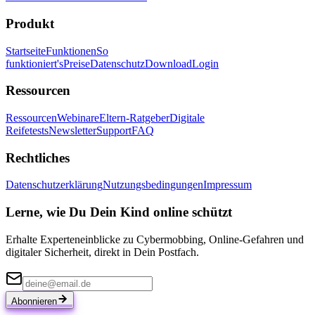
Produkt
Startseite
Funktionen
So
funktioniert's
Preise
Datenschutz
Download
Login
Ressourcen
Ressourcen
Webinare
Eltern-Ratgeber
Digitale
Reifetests
Newsletter
Support
FAQ
Rechtliches
Datenschutzerklärung
Nutzungsbedingungen
Impressum
Lerne, wie Du Dein Kind online schützt
Erhalte Experteneinblicke zu Cybermobbing, Online-Gefahren und
digitaler Sicherheit, direkt in Dein Postfach.
Abonnieren