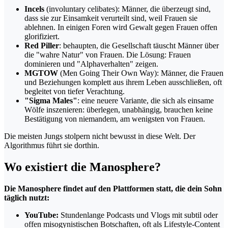
Incels
(involuntary celibates): Männer, die überzeugt sind,
dass sie zur Einsamkeit verurteilt sind, weil Frauen sie
ablehnen. In einigen Foren wird Gewalt gegen Frauen offen
glorifiziert.
Red Piller
: behaupten, die Gesellschaft täuscht Männer über
die "wahre Natur" von Frauen. Die Lösung: Frauen
dominieren und "Alphaverhalten" zeigen.
MGTOW
(Men Going Their Own Way): Männer, die Frauen
und Beziehungen komplett aus ihrem Leben ausschließen, oft
begleitet von tiefer Verachtung.
"Sigma Males"
: eine neuere Variante, die sich als einsame
Wölfe inszenieren: überlegen, unabhängig, brauchen keine
Bestätigung von niemandem, am wenigsten von Frauen.
Die meisten Jungs stolpern nicht bewusst in diese Welt. Der
Algorithmus führt sie dorthin.
Wo existiert die Manosphere?
Die Manosphere findet auf den Plattformen statt, die dein Sohn
täglich nutzt:
YouTube:
Stundenlange Podcasts und Vlogs mit subtil oder
offen misogynistischen Botschaften, oft als Lifestyle-Content