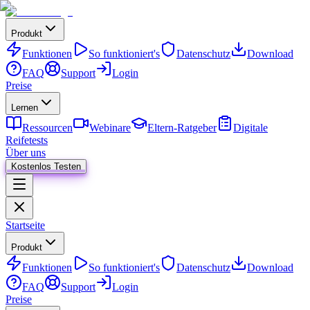
Produkt
Funktionen
So funktioniert's
Datenschutz
Download
FAQ
Support
Login
Preise
Lernen
Ressourcen
Webinare
Eltern-Ratgeber
Digitale
Reifetests
Über uns
Kostenlos Testen
Startseite
Produkt
Funktionen
So funktioniert's
Datenschutz
Download
FAQ
Support
Login
Preise